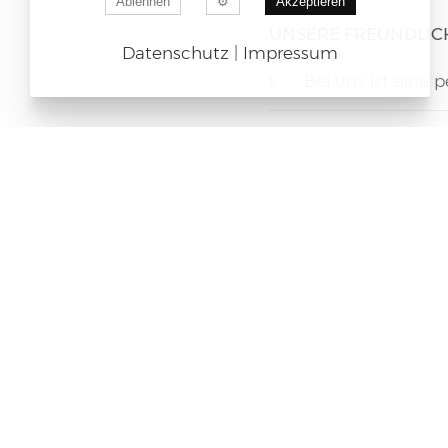
Ablehnen
Akzeptieren
UNSERE FREUNDLICH
Datenschutz
|
Impressum
Bei uns ist eine
Es erfolgt eine s
Wir bieten Ihnen 
Für eine sofortige F
Fragen Sie uns nach 
Telefon: 05404-9655