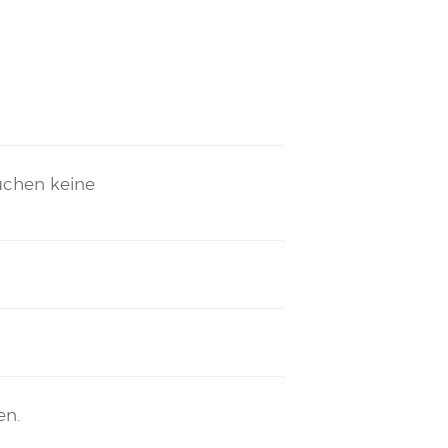
auchen keine
en.