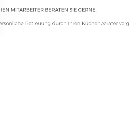
EN MITARBEITER BERATEN SIE GERNE.
 persönliche Betreuung durch Ihren Küchenberater vor
chnelle, einfache Bearbeitung der Darlehensverträge.
attraktive Zinskonditionen für Laufzeiten zwischen 12
inanzierungsanfrage benötigen wir Ihren Personalau
aktuellen Finanzierungsangeboten!
-0