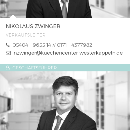
NIKOLAUS ZWINGER
VERKAUFSLEITER
05404 - 9655 14 // 0171 - 4377982
nzwinger@kuechencenter-westerkappeln.de
GESCHÄFTSFÜHRER